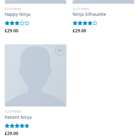
CLOTHING
CLOTHING
Happy Ninja
Ninja Silhouette
£
29.00
£
29.00
Betygsatt
Betygsatt
3.00
4.00
av
av 5
5
Add to
wishlist
CLOTHING
Patient Ninja
£
29.00
Betygsatt
4.67
av 5